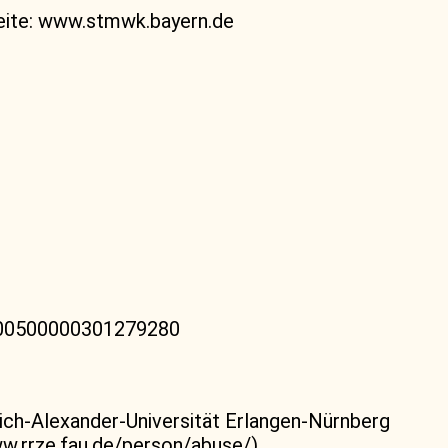
seite: www.stmwk.bayern.de
700500000301279280
ich-Alexander-Universität Erlangen-Nürnberg
ww.rrze.fau.de/person/abuse/).